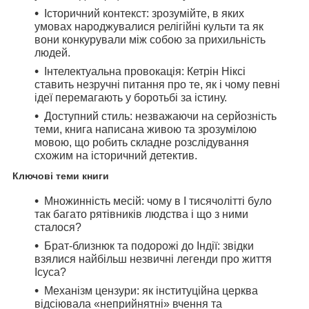
Історичний контекст:
зрозумійте, в яких
умовах народжувалися релігійні культи та як
вони конкурували між собою за прихильність
людей.
Інтелектуальна провокація:
Кетрін Ніксі
ставить незручні питання про те, як і чому певні
ідеї перемагають у боротьбі за істину.
Доступний стиль:
незважаючи на серйозність
теми, книга написана живою та зрозумілою
мовою, що робить складне розслідування
схожим на історичний детектив.
Ключові теми книги
Множинність месій:
чому в I тисячолітті було
так багато рятівників людства і що з ними
сталося?
Брат-близнюк та подорожі до Індії:
звідки
взялися найбільш незвичні легенди про життя
Ісуса?
Механізм цензури:
як інституційна церква
відсіювала «неприйнятні» вчення та