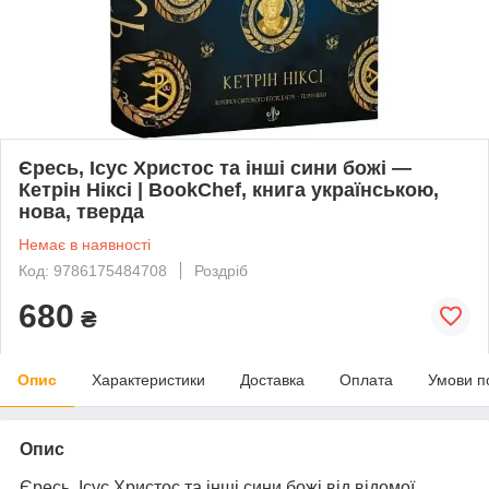
Єресь, Ісус Христос та інші сини божі —
Кетрін Ніксі | BookChef, книга українською,
нова, тверда
Немає в наявності
Код: 9786175484708
Роздріб
680
₴
Опис
Характеристики
Доставка
Оплата
Умови п
Опис
Єресь, Ісус Христос та інші сини божі
від відомої