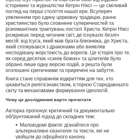
історикині та журналістки
Кетрін Ніксі
— це сміливий
погляд на перші століття нашої ери. Всупереч
уявленням про єдину церковну традицію, раннє
християнство було сповнене суперечностей та
різноманітних трактувань постаті Христа. Кетрін Ніксі
розкриває перед читачем світ, де існувало безліч
месій: від Ісуса, який мав брата-близнюка, до Христа,
який спілкувався з драконами або виявляв
несподівану жорстокість до ворогів. Це історія про те,
як серед десятків «синів божих» та цілителів було
обрано лише одну версію подій, а решта були
оголошені єретичними та приречені на забуття.
Книга стане справжнім відкриттям для тих, хто
цікавиться релігієзнавством, історією Стародавнього
світу та механізмами формування ідеологій.
Чому це дослідження варто прочитати
Авторка пропонує критичний та документально
обґрунтований підхід до складних тем:
Маловідомі факти:
дізнайтеся про
альтернативні євангелія та тексти, які не
увійшли до офіційного канону.