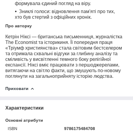
формувала єдиний погляд на віру.
Зниклі голоси:
відновлення пам'яті про тих,
хто був стертий з офіційних хронік.
Про авторку
Кетрін Ніксі
— британська письменниця, журналістка
The Economist та історикиня. Її попередня праця
«Тріумф християнства» стала світовим бестселером
та отримала схвальні відгуки за глибину аналізу та
сміливість у висвітленні темного боку релігійної
експансії. Ніксі вміє працювати з першоджерелами,
витягаючи на світло факти, що змушують по-новому
поглянути на загальноприйняту історію людства.
Приховати
Характеристики
Основні атрибути
ISBN
9786175484708