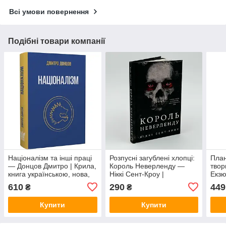
Всі умови повернення
Подібні товари компанії
Націоналізм та інші праці
Розпусні загублені хлопці:
План
— Донцов Дмитро | Крила,
Король Неверленду —
твор
книга українською, нова,
Ніккі Сент-Кроу |
Екзю
тверда
BookChef, книга
книг
610
290
449
₴
₴
українською, нова, тверда
твер
Купити
Купити