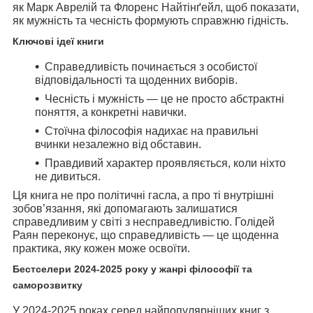
як Марк Аврелій та Флоренс Найтінґейл, щоб показати,
як мужність та чесність формують справжню гідність.
Ключові ідеї книги
Справедливість починається з особистої
відповідальності та щоденних виборів.
Чесність і мужність — це не просто абстрактні
поняття, а конкретні навички.
Стоїчна філософія надихає на правильні
вчинки незалежно від обставин.
Правдивий характер проявляється, коли ніхто
не дивиться.
Ця книга не про політичні гасла, а про ті внутрішні
зобов’язання, які допомагають залишатися
справедливим у світі з несправедливістю. Голідей
Раян переконує, що справедливість — це щоденна
практика, яку кожен може освоїти.
Бестселери 2024-2025 року у жанрі філософії та
саморозвитку
У 2024-2025 роках серед найпопулярніших книг з