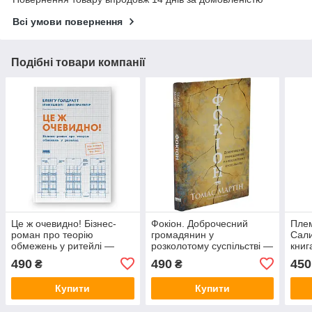
Всі умови повернення
Подібні товари компанії
Це ж очевидно! Бізнес-
Фокіон. Доброчесний
Плем
роман про теорію
громадянин у
Сали
обмежень у ритейлі —
розколотому суспільстві —
книг
Еліягу Ґолдратт | Наш
Мартін Томас | Наш
твер
490
490
450
₴
₴
Формат, книга
Формат, книга
українською, нова, тверда
українською, нова, тверда
Купити
Купити