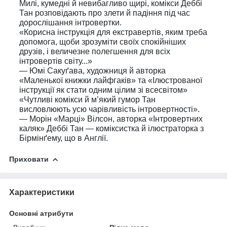
Милі, кумедні й невибагливо щирі, комікси Деббі
Тан розповідають про злети й падіння під час
дорослішання інтровертки.
«Корисна інструкція для екстравертів, яким треба
допомога, щоби зрозуміти своїх спокійніших
друзів, і величезне полегшення для всіх
інтровертів світу...»
— Юмі Сакуґава, художниця й авторка
«Маленької книжки лайфгаків» та «Ілюстрованої
інструкції як стати одним цілим зі всесвітом»
«Чутливі комікси й м’який гумор Тан
висловлюють усю чарівливість інтровертності».
— Морін «Марці» Вілсон, авторка «Інтровертних
каляк» Деббі Тан — коміксистка й ілюстраторка з
Бірмінґему, що в Англії.
Приховати
Характеристики
Основні атрибути