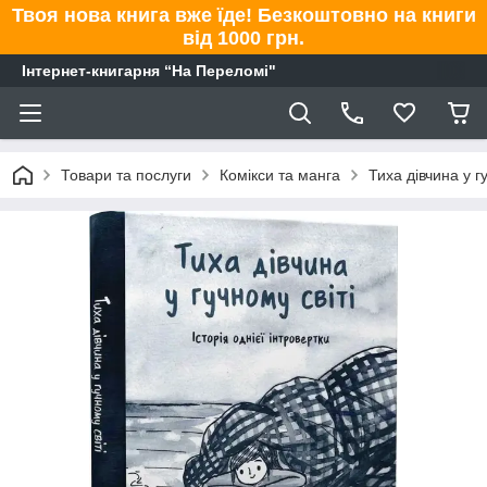
Твоя нова книга вже їде! Безкоштовно на книги
від 1000 грн.
Інтернет-книгарня “На Переломі"
Товари та послуги
Комікси та манга
Тиха дівчина у г