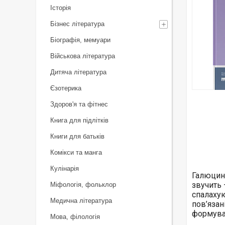
Історія
Бізнес література
Біографія, мемуари
Військова література
Дитяча література
Єзотерика
Здоров'я та фітнес
Книга для підлітків
Книги для батьків
Комікси та манга
Кулінарія
Галюцина
звучить 
Міфологія, фольклор
спалахую
Медична література
пов’язан
формува
Мова, філологія