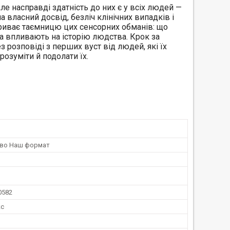
е насправді здатність до них є у всіх людей —
 власний досвід, безліч клінічних випадків і
криває таємницю цих сенсорних обманів: що
а впливають на історію людства. Крок за
 розповіді з перших вуст від людей, які їх
озуміти й подолати їх.
тво Наш формат
0582
кс