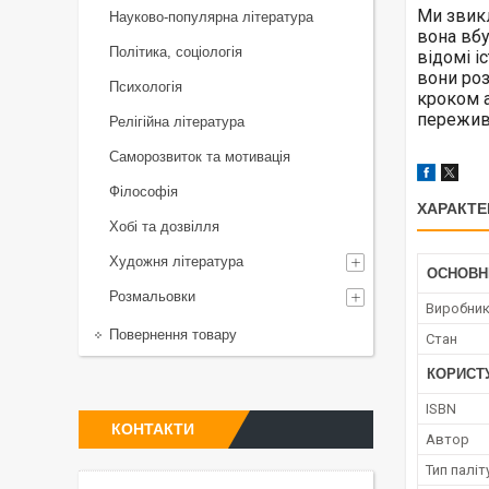
Ми звикл
Науково-популярна література
вона вбу
Політика, соціологія
відомі і
вони роз
Психологія
кроком а
пережива
Релігійна література
Саморозвиток та мотивація
Філософія
ХАРАКТЕ
Хобі та дозвілля
Художня література
ОСНОВН
Розмальовки
Виробни
Повернення товару
Стан
КОРИСТ
ISBN
КОНТАКТИ
Автор
Тип паліт