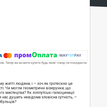
тежі. Тепер ви можете купити будь-який товар не покидаючи
у житті людини, і — хоч як гротескно це
і. Чи могли геометричні візерунки, що
го мистецтва? Як ліліпутські галюцинації
ли нас душить невідома зловісна сутність, —
ибульців?