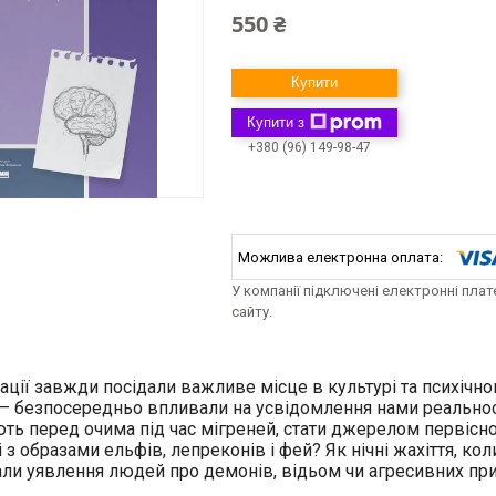
550 ₴
Купити
Купити з
+380 (96) 149-98-47
У компанії підключені електронні пла
сайту.
ції завжди посідали важливе місце в культурі та психічном
— безпосередньо впливали на усвідомлення нами реальност
ть перед очима під час мігреней, стати джерелом первісно
і з образами ельфів, лепреконів і фей? Як нічні жахіття, ко
ли уявлення людей про демонів, відьом чи агресивних пр