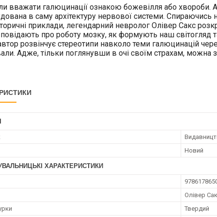
и вважати галюцинації ознакою божевілля або хвороби. Ал
дована в саму архітектуру нервової системи. Спираючись на
сторичні приклади, легендарний невролог Олівер Сакс роз
повідають про роботу мозку, як формують наш світогляд т
втор розвінчує стереотипи навколо теми галюцинацій через
ли. Адже, тільки поглянувши в очі своїм страхам, можна зр
РИСТИКИ
І
к
Видавниц
Новий
УВАЛЬНИЦЬКІ ХАРАКТЕРИСТИКИ
978617865
Олівер Са
урки
Твердий