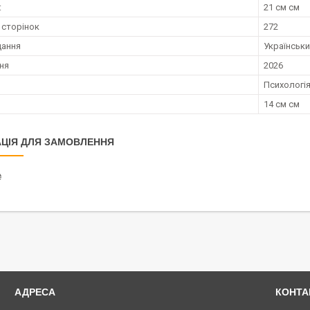
:
21 см см
 сторінок
272
дання
Українськ
ння
2026
Психологія
14 см см
ЦІЯ ДЛЯ ЗАМОВЛЕННЯ
₴