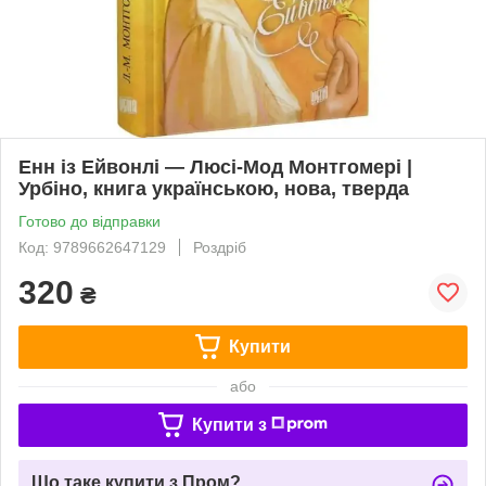
Енн із Ейвонлі — Люсі-Мод Монтгомері |
Урбіно, книга українською, нова, тверда
Готово до відправки
Код: 9789662647129
Роздріб
320
₴
Купити
або
Купити з
Що таке купити з Пром?