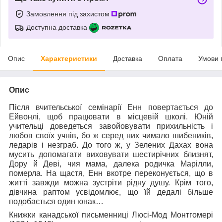
Замовлення під захистом
Доступна доставка
Опис
Характеристики
Доставка
Оплата
Умови 
Опис
Після вчительської семінарії Енн повертається до
Ейвонлі, щоб працювати в місцевій школі. Юній
учительці доведеться завойовувати прихильність і
любов своїх учнів, бо ж серед них чимало шибеників,
ледарів і незграб. До того ж, у Зелених Дахах вона
мусить допомагати виховувати шестирічних близнят,
Дору й Деві, чия мама, далека родичка Марілли,
померла. На щастя, Енн вкотре переконується, що в
житті завжди можна зустріти рідну душу. Крім того,
дівчина раптом усвідомлює, що їй дедалі більше
подобається один юнак…
Книжки канадської письменниці Люсі-Мод Монтгомері