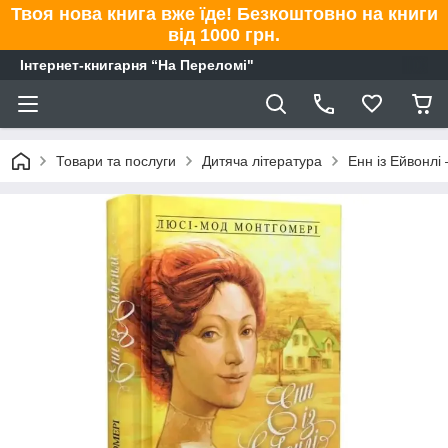
Твоя нова книга вже їде! Безкоштовно на книги
від 1000 грн.
Інтернет-книгарня “На Переломі"
Товари та послуги
Дитяча література
Енн із Ейвонлі