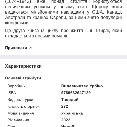
(1874–1942) вже понад століття користуються
величезним успіхом у всьому світі. Щороку вони
видаються мільйонними накладами у США, Канаді,
Австралії та країнах Європи, за ними знято популярні
кінофільми.
Це друга книга із циклу про життя Енн Ширлі, який
складається з восьми романів.
Приховати
Характеристики
Основні атрибути
Виробник
Видавництво Урбіно
ISBN
9789662647129
Вид палітурки
Твердий
Кількість сторінок
272
Мова видання
Українська
Рік видання
2022
Стан
Новий