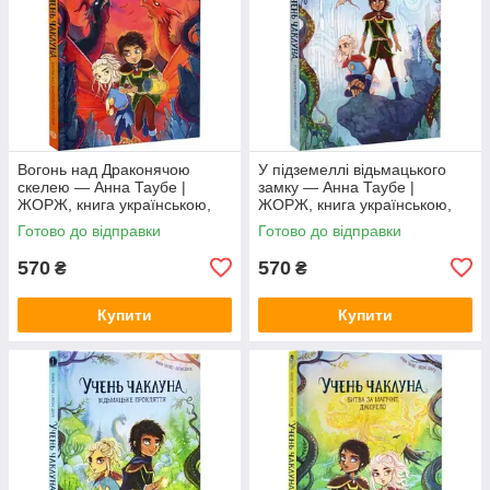
Вогонь над Драконячою
У підземеллі відьмацького
скелею — Анна Таубе |
замку — Анна Таубе |
ЖОРЖ, книга українською,
ЖОРЖ, книга українською,
нова, тверда
нова, тверда
Готово до відправки
Готово до відправки
570
570
₴
₴
Купити
Купити