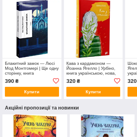
Блакитний замок — Люсі
Кава з кардамоном —
Шоко
Мод Монтгомері | Ще одну
Йоанна Ягелло | Урбіно,
Ягел
сторінку, книга
книга українською, нова,
укра
українською, нова, тверда
тверда
390
320
320
₴
₴
Купити
Купити
Акційні пропозиції та новинки