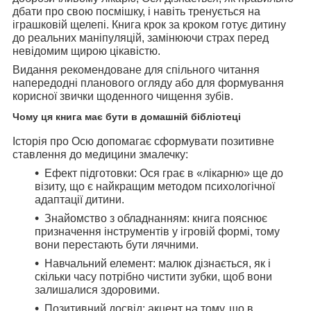
дбати про свою посмішку, і навіть тренується на
іграшковій щелепі. Книга крок за кроком готує дитину
до реальних маніпуляцій, замінюючи страх перед
невідомим щирою цікавістю.
Видання рекомендоване для спільного читання
напередодні планового огляду або для формування
корисної звички щоденного чищення зубів.
Чому ця книга має бути в домашній бібліотеці
Історія про Осю допомагає сформувати позитивне
ставлення до медицини змалечку:
Ефект підготовки:
Ося грає в «лікарню» ще до
візиту, що є найкращим методом психологічної
адаптації дитини.
Знайомство з обладнанням:
книга пояснює
призначення інструментів у ігровій формі, тому
вони перестають бути лячними.
Навчальний елемент:
малюк дізнається, як і
скільки часу потрібно чистити зубки, щоб вони
залишалися здоровими.
Позитивний досвід:
акцент на тому, що в