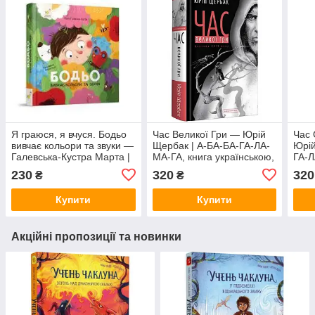
Я граюся, я вчуся. Бодьо
Час Великої Гри — Юрій
Час 
вивчає кольори та звуки —
Щербак | А-БА-БА-ГА-ЛА-
Юрій
Галевська-Кустра Марта |
МА-ГА, книга українською,
ГА-Л
Час Майстрів, книга
нова, тверда
укра
230
320
320
₴
₴
українською, нова, тверда
Купити
Купити
Акційні пропозиції та новинки