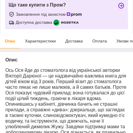
Що таке купити з Пром?
Замовлення під захистом
Доступна доставка
Опис
Характеристики
Доставка
Оплата
Умови п
Опис
Ось Ося йде до стоматолога
від української авторки
Вікторії Даркіної
— це надзвичайно важлива книга для
дітей віком від 3 років. Перший візит до стоматолога
часто лякає не лише малюків, а й самих батьків. Проте
Ося показує чудовий приклад: вона готувалася до цієї
події цілий тиждень, граючи в лікаря вдома.
Опинившись у кабінеті, дівчинка бачить не страшні
прилади, а справжні «дива»: дзеркальце, що заглядає
в таємні куточки, слиновідсмоктувач, який кумедно п'є
водичку, та інструменти, що дзижчать, наче її
улюблений джмелик Жужу. Завдяки підтримці мами та
доброзичливому лікарю, Ося дізнається, як правильно