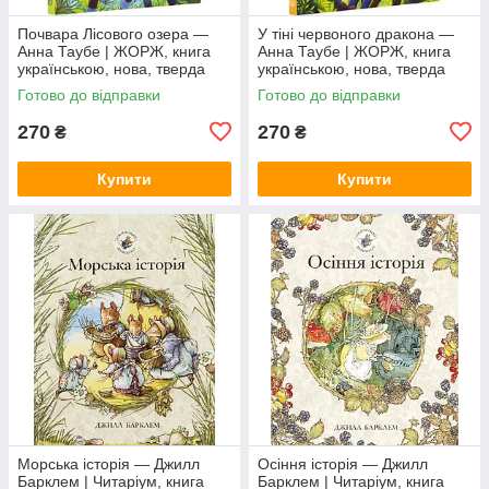
Почвара Лісового озера —
У тіні червоного дракона —
Анна Таубе | ЖОРЖ, книга
Анна Таубе | ЖОРЖ, книга
українською, нова, тверда
українською, нова, тверда
Готово до відправки
Готово до відправки
270
270
₴
₴
Купити
Купити
Морська історія — Джилл
Осіння історія — Джилл
Барклем | Читаріум, книга
Барклем | Читаріум, книга