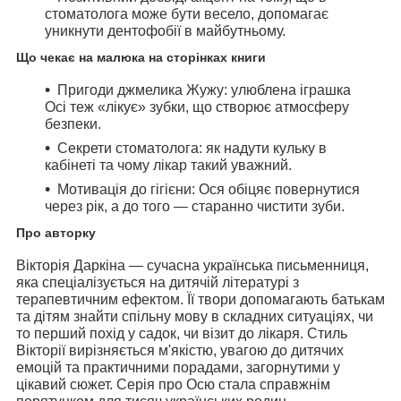
стоматолога може бути весело, допомагає
уникнути дентофобії в майбутньому.
Що чекає на малюка на сторінках книги
Пригоди джмелика Жужу:
улюблена іграшка
Осі теж «лікує» зубки, що створює атмосферу
безпеки.
Секрети стоматолога:
як надути кульку в
кабінеті та чому лікар такий уважний.
Мотивація до гігієни:
Ося обіцяє повернутися
через рік, а до того — старанно чистити зуби.
Про авторку
Вікторія Даркіна
— сучасна українська письменниця,
яка спеціалізується на дитячій літературі з
терапевтичним ефектом. Її твори допомагають батькам
та дітям знайти спільну мову в складних ситуаціях, чи
то перший похід у садок, чи візит до лікаря. Стиль
Вікторії вирізняється м'якістю, увагою до дитячих
емоцій та практичними порадами, загорнутими у
цікавий сюжет. Серія про Осю стала справжнім