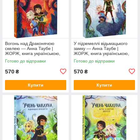
Вогонь над Драконячою
У підземеллі відьмацького
скелею — Анна Таубе |
замку — Анна Таубе |
ЖОРЖ, книга українською,
ЖОРЖ, книга українською,
нова, тверда
нова, тверда
Готово до відправки
Готово до відправки
570
570
₴
₴
Купити
Купити