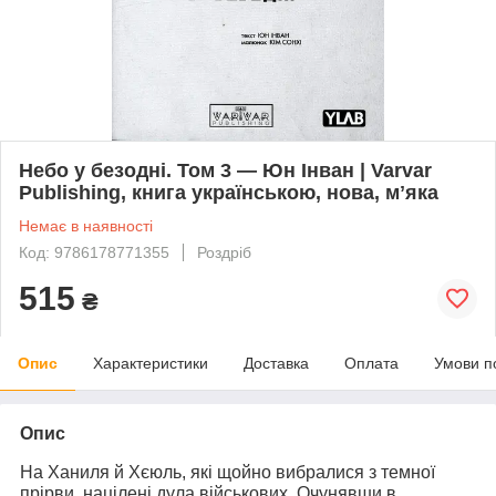
Небо у безодні. Том 3 — Юн Інван | Varvar
Publishing, книга українською, нова, мʼяка
Немає в наявності
Код: 9786178771355
Роздріб
515
₴
Опис
Характеристики
Доставка
Оплата
Умови п
Опис
На Ханиля й Хєюль, які щойно вибралися з темної
прірви, націлені дула військових. Очунявши в