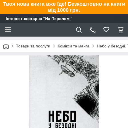
Твоя нова книга вже їде! Безкоштовно на книги
від 1000 грн.
Інтернет-книгарня “На Переломі"
Товари та послуги
Комікси та манга
Небо у безодні. 