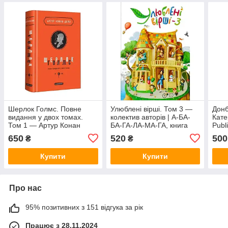
Шерлок Голмс. Повне
Улюблені вірші. Том 3 —
Дон
видання у двох томах.
колектив авторів | А-БА-
Кате
Том 1 — Артур Конан
БА-ГА-ЛА-МА-ГА, книга
Publ
Дойл | А-БА-БА-ГА-ЛА-МА-
українською, нова, тверда
укра
650
520
500
₴
₴
ГА, книга українською,
нова, тверда
Купити
Купити
Про нас
95% позитивних з 151 відгука за рік
Працює з 28.11.2024