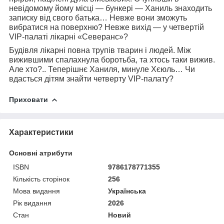
невідомому йому місці — бункері — Ханиль знаходить
записку від свого батька… Невже вони зможуть
вибратися на поверхню? Невже вихід — у четвертій
VIP-палаті лікарні «Северанс»?
Будівля лікарні повна трупів тварин і людей. Між
вижившими спалахнула боротьба, та хтось таки вижив.
Але хто?.. Теперішнє Ханиля, минуле Хєюль… Чи
вдасться дітям знайти четверту VIP-палату?
Приховати
Характеристики
Основні атрибути
ISBN
9786178771355
Кількість сторінок
256
Мова видання
Українська
Рік видання
2026
Стан
Новий