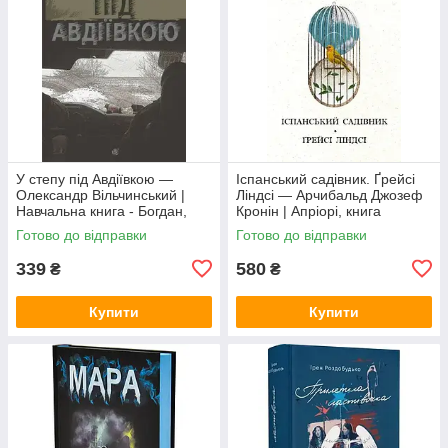
У степу під Авдіївкою —
Іспанський садівник. Ґрейсі
Олександр Вільчинський |
Ліндсі — Арчибальд Джозеф
Навчальна книга - Богдан,
Кронін | Апріорі, книга
книга українською, нова,
українською, нова, тверда
Готово до відправки
Готово до відправки
тверда
339
580
₴
₴
Купити
Купити