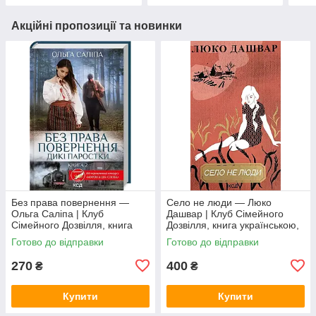
Акційні пропозиції та новинки
Без права повернення —
Село не люди — Люко
Ольга Саліпа | Клуб
Дашвар | Клуб Сімейного
Сімейного Дозвілля, книга
Дозвілля, книга українською,
українською, нова, тверда
нова, тверда
Готово до відправки
Готово до відправки
270
400
₴
₴
Купити
Купити