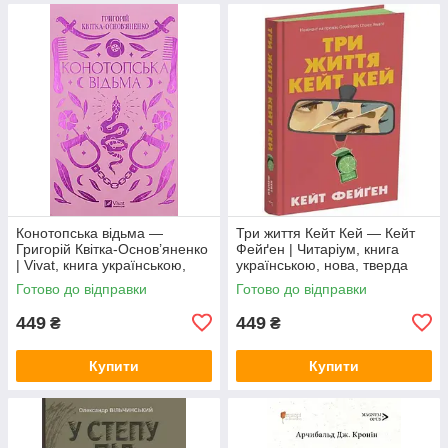
Конотопська відьма —
Три життя Кейт Кей — Кейт
Григорій Квітка-Основ’яненко
Фейґен | Читаріум, книга
| Vivat, книга українською,
українською, нова, тверда
нова, тверда
Готово до відправки
Готово до відправки
449
449
₴
₴
Купити
Купити