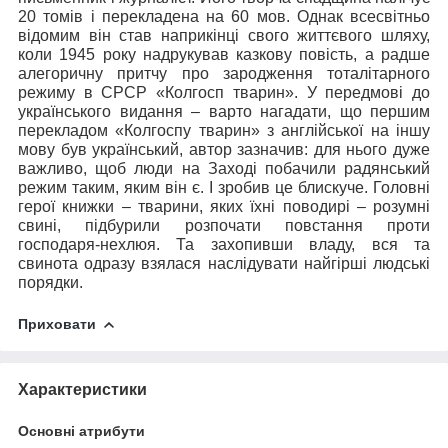
20 томів і перекладена на 60 мов. Однак всесвітньо
відомим він став наприкінці свого життєвого шляху,
коли 1945 року надрукував казкову повість, а радше
алегоричну притчу про зародження тоталітарного
режиму в СРСР «Колгосп тварин». У передмові до
українського видання – варто нагадати, що першим
перекладом «Колгоспу тварин» з англійської на іншу
мову був український, автор зазначив: для нього дуже
важливо, щоб люди на Заході побачили радянський
режим таким, яким він є. І зробив це блискуче. Головні
герої книжки – тварини, яких їхні поводирі – розумні
свині, підбурили розпочати повстання проти
господаря-нехлюя. Та захопивши владу, вся та
свинота одразу взялася наслідувати найгірші людські
порядки.
Приховати
Характеристики
Основні атрибути