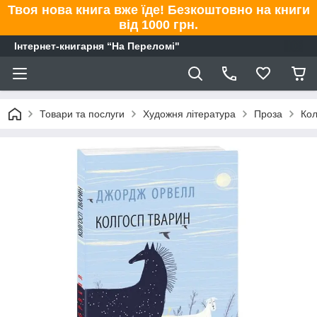
Твоя нова книга вже їде! Безкоштовно на книги
від 1000 грн.
Інтернет-книгарня “На Переломі"
Товари та послуги
Художня література
Проза
Кол