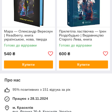
Мара — Олександр Верескун
Прилетіла ластівочка — Ірен
| Readberry, книга
Роздобудько | Видавництво
українською, нова, тверда
Старого Лева, книга
українською, нова, тверда
Готово до відправки
Готово до відправки
540
600
₴
₴
Купити
Купити
Про нас
95% позитивних з 151 відгука за рік
Працює з 28.11.2024
м. Красилів
вул. Франка 36-А, Красилів, Україна