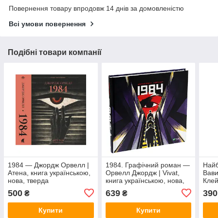
Повернення товару впродовж 14 днів за домовленістю
Всі умови повернення
Подібні товари компанії
1984 — Джордж Орвелл |
1984. Графічний роман —
Найб
Атена, книга українською,
Орвелл Джордж | Vivat,
Вав
нова, тверда
книга українською, нова,
Клей
тверда
книг
500
639
390
₴
₴
твер
Купити
Купити