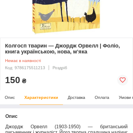
Колгосп тварин — Джордж Орвелл | Фоліо,
книга українською, нова, мʼяка
Немає в наявності
Код: 9786175511213
Роздріб
150
₴
Опис
Характеристики
Доставка
Оплата
Умови 
Опис
Джордж Орвелл (1903-1950) — британський
письменник і журналіст. Його творча спадщина налічує