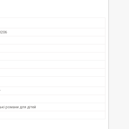
3206
т
кі романи для дітей