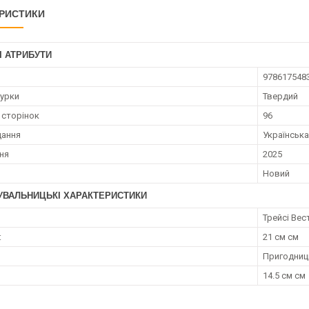
РИСТИКИ
І АТРИБУТИ
978617548
турки
Твердий
 сторінок
96
дання
Українська
ння
2025
Новий
УВАЛЬНИЦЬКІ ХАРАКТЕРИСТИКИ
Трейсі Вес
:
21 см см
Пригодниць
14.5 см см