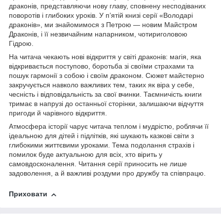
драконів, представляючи нову главу, сповнену несподіваних
поворотів і глибоких уроків. У п’ятій книзі серії «Володарі
драконів», ми знайомимося з Петрою — новим Майстром
Драконів, і її незвичайним напарником, чотириголовою
Гідрою.
На читача чекають нові відкриття у світі драконів: магія, яка
відкривається поступово, боротьба зі своїми страхами та
пошук гармонії з собою і своїм драконом. Сюжет майстерно
закручується навколо важливих тем, таких як віра у себе,
чесність і відповідальність за свої вчинки. Таємничість книги
тримає в напрузі до останньої сторінки, залишаючи відчуття
пригоди й чарівного відкриття.
Атмосфера історії чарує читача теплом і мудрістю, роблячи її
ідеальною для дітей і підлітків, які шукають казкові світи з
глибокими життєвими уроками. Тема подолання страхів і
помилок буде актуальною для всіх, хто вірить у
самовдосконалення. Читання серії приносить не лише
задоволення, а й важливі роздуми про дружбу та співпрацю.
Приховати