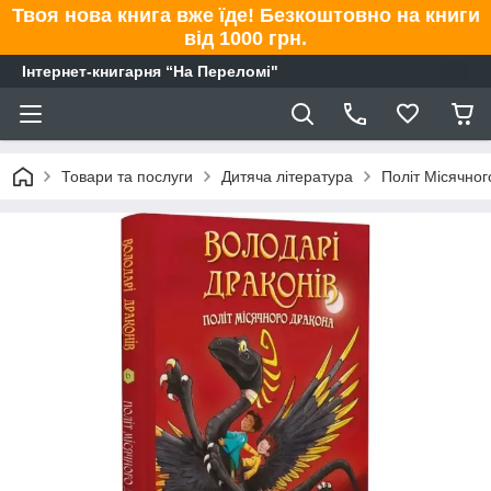
Твоя нова книга вже їде! Безкоштовно на книги
від 1000 грн.
Інтернет-книгарня “На Переломі"
Товари та послуги
Дитяча література
Політ Місячног