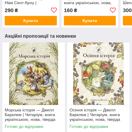
Ніккі Сент-Кроу |
книга українською, нова,
Шепа
BookChef, книга
тверда
Стар
290
160
300
₴
₴
українською, нова, тверда
укра
Купити
Купити
Акційні пропозиції та новинки
Морська історія — Джилл
Осіння історія — Джилл
Барклем | Читаріум, книга
Барклем | Читаріум, книга
українською, нова, тверда
українською, нова, тверда
Готово до відправки
Готово до відправки