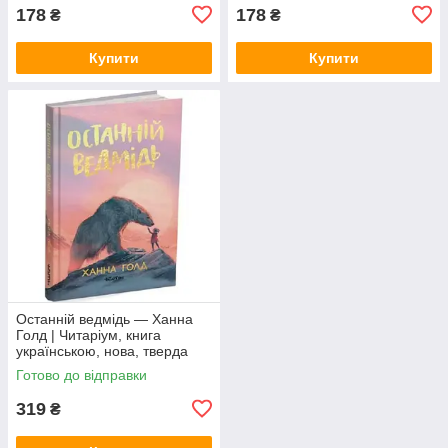
178
178
₴
₴
Купити
Купити
Останній ведмідь — Ханна
Голд | Читаріум, книга
українською, нова, тверда
Готово до відправки
319
₴