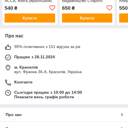
АССА, книга українською,
Видавництво Старого
Абер
нова, тверда
Лева, книга українською,
Сіме
540
650
550
₴
₴
нова, тверда
укра
Купити
Купити
Про нас
95% позитивних з 151 відгука за рік
Працює з 28.11.2024
м. Красилів
вул. Франка 36-А, Красилів, Україна
Контакти
Сьогодні працює з 10:00 до 14:00
Показати весь графік роботи
Про нас