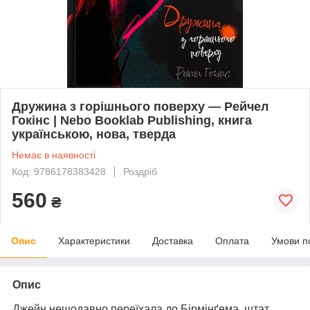
Дружина з горішнього поверху — Рейчел
Гокінс | Nebo Booklab Publishing, книга
українською, нова, тверда
Немає в наявності
Код: 9786178383428
Роздріб
560
₴
Опис
Характеристики
Доставка
Оплата
Умови п
Опис
Джейн нещодавно переїхала до Бірмінґема, штат