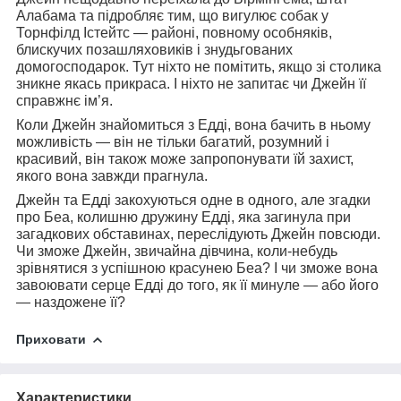
Алабама та підробляє тим, що вигулює собак у
Торнфілд Істейтс — районі, повному особняків,
блискучих позашляховиків і знудьгованих
домогосподарок. Тут ніхто не помітить, якщо зі столика
зникне якась прикраса. І ніхто не запитає чи Джейн її
справжнє ім’я.
Коли Джейн знайомиться з Едді, вона бачить в ньому
можливість — він не тільки багатий, розумний і
красивий, він також може запропонувати їй захист,
якого вона завжди прагнула.
Джейн та Едді закохуються одне в одного, але згадки
про Беа, колишню дружину Едді, яка загинула при
загадкових обставинах, переслідують Джейн повсюди.
Чи зможе Джейн, звичайна дівчина, коли-небудь
зрівнятися з успішною красунею Беа? І чи зможе вона
завоювати серце Едді до того, як її минуле — або його
— наздожене її?
Приховати
Характеристики