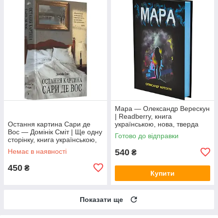
Мара — Олександр Верескун
| Readberry, книга
Остання картина Сари де
українською, нова, тверда
Вос — Домінік Сміт | Ще одну
Готово до відправки
сторінку, книга українською,
нова, тверда
Немає в наявності
540
₴
450
₴
Купити
Показати ще