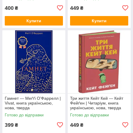
400
449
₴
₴
Купити
Купити
Гамнет — Меґґі О'Фаррелл |
Три життя Кейт Кей — Кейт
Vivat, книга українською,
Фейґен | Читаріум, книга
нова, тверда
українською, нова, тверда
Готово до відправки
Готово до відправки
399
449
₴
₴