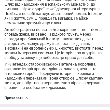
шлях від народження в іспанському монастирі до
визнання зіркою української діаспорної літератури в
Чехії сам по собі нагадує авантюрний роман. Її тексти,
як і її життя, суміш правди та вигадки, і майже
неможливо зрозуміти що є чим.
Автобіографічна повість «Без коріння» — це інтимна
сповідь жінки, вирваної із рідного ґрунту. Через
спогади про Київський інститут шляхетних дівчат
авторка змальовує драму інакшості: як дівчині,
вихованій на європейських цінностях, вистояти перед
тиском імперської системи. Це історія про внутрішню
свободу та жінку, що виборює це право для себе.
У «Леґендах старокиївських» Наталена Королева
оживлює історії про мандрівних лицарів, ченців та
літописних героїв. Поєднуючи історичні хроніки з
народними переказами, вона створює цілісну картину
життя, де побут тісно переплетено з вірою, а державні
справи — з особистими драмами.
Приховати