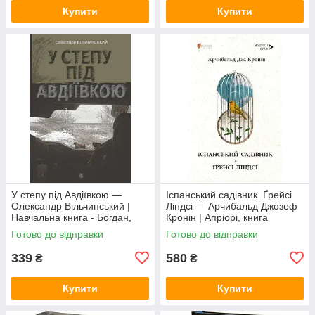
Купити
Купити
У степу під Авдіївкою —
Іспанський садівник. Ґрейсі
Олександр Вільчинський |
Ліндсі — Арчибальд Джозеф
Навчальна книга - Богдан,
Кронін | Апріорі, книга
книга українською, нова,
українською, нова, тверда
Готово до відправки
Готово до відправки
тверда
339
580
₴
₴
Купити
Купити