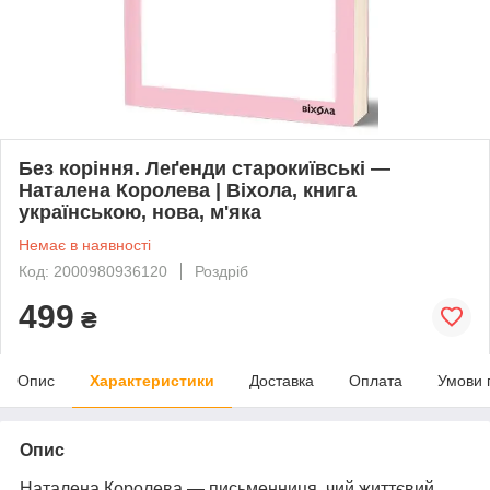
Без коріння. Леґенди старокиївські —
Наталена Королева | Віхола, книга
українською, нова, м'яка
Немає в наявності
Код: 2000980936120
Роздріб
499
₴
Опис
Характеристики
Доставка
Оплата
Умови 
Опис
Наталена Королева — письменниця, чий життєвий