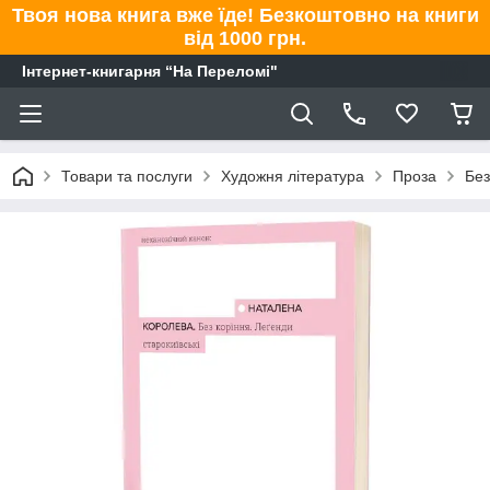
Твоя нова книга вже їде! Безкоштовно на книги
від 1000 грн.
Інтернет-книгарня “На Переломі"
Товари та послуги
Художня література
Проза
Без