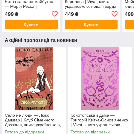
Битва за наше майбутнє
Королева | Vivat, книга
Мейс
— Марія Ресса |
українською, нова, тверда
книг
Лабораторія, книга
м'як
499
449
499
₴
₴
українською, нова, м'яка
Купити
Купити
Акційні пропозиції та новинки
Село не люди — Люко
Конотопська відьма —
Дашвар | Клуб Сімейного
Григорій Квітка-Основ’яненко
Дозвілля, книга українською,
| Vivat, книга українською,
нова, тверда
нова, тверда
Готово до відправки
Готово до відправки