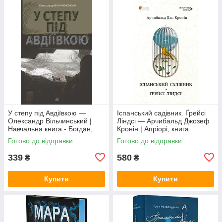
У степу під Авдіївкою —
Іспанський садівник. Ґрейсі
Олександр Вільчинський |
Ліндсі — Арчибальд Джозеф
Навчальна книга - Богдан,
Кронін | Апріорі, книга
книга українською, нова,
українською, нова, тверда
Готово до відправки
Готово до відправки
тверда
339
580
₴
₴
Купити
Купити