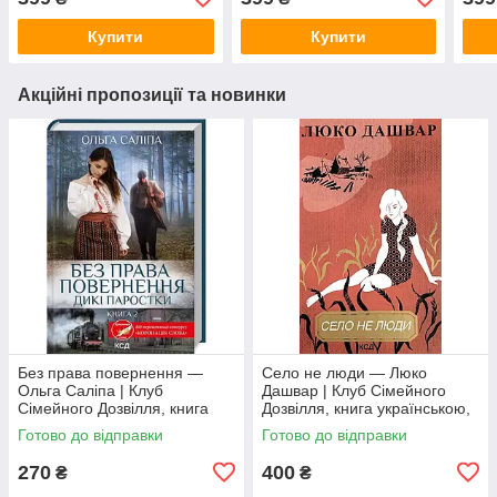
українською, нова
Купити
Купити
Акційні пропозиції та новинки
Без права повернення —
Село не люди — Люко
Ольга Саліпа | Клуб
Дашвар | Клуб Сімейного
Сімейного Дозвілля, книга
Дозвілля, книга українською,
українською, нова, тверда
нова, тверда
Готово до відправки
Готово до відправки
270
400
₴
₴