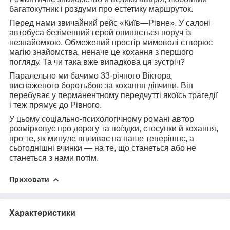
багатокутник і роздуми про естетику маршруток.
Перед нами звичайний рейс «Київ—Рівне». У салоні
автобуса безіменний герой опиняється поруч із
незнайомкою. Обмежений простір мимоволі створює
магію знайомства, неначе це кохання з першого
погляду. Та чи така вже випадкова ця зустріч?
Паралельно ми бачимо 33-річного Віктора,
виснаженого боротьбою за кохання дівчини. Він
перебуває у перманентному передчутті якоїсь трагедії
і теж прямує до Рівного.
У цьому соціально-психологічному романі автор
розмірковує про дорогу та поїздки, стосунки й кохання,
про те, як минуле впливає на наше теперішнє, а
сьогоднішні вчинки — на те, що станеться або не
станеться з нами потім.
Приховати
Характеристики