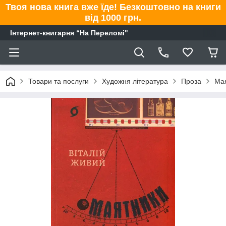
Твоя нова книга вже їде! Безкоштовно на книги
від 1000 грн.
Інтернет-книгарня “На Переломі"
Товари та послуги
Художня література
Проза
Мая