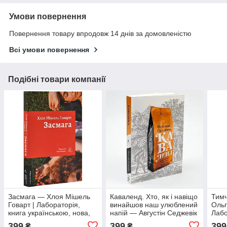
Умови повернення
Повернення товару впродовж 14 днів за домовленістю
Всі умови повернення
Подібні товари компанії
Засмага — Хлоя Мішель
Каваленд. Хто, як і навіщо
Тимч
Говарт | Лабораторія,
винайшов наш улюблений
Ольг
книга українською, нова,
напій — Августін Седжевік
Лабо
м'яка
| Лабораторія, м'яка, книга
укра
399
399
399
₴
₴