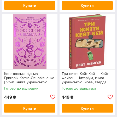
Купити
Купити
Конотопська відьма —
Три життя Кейт Кей — Кейт
Григорій Квітка-Основ’яненко
Фейґен | Читаріум, книга
| Vivat, книга українською,
українською, нова, тверда
нова, тверда
Готово до відправки
Готово до відправки
449
449
₴
₴
Купити
Купити