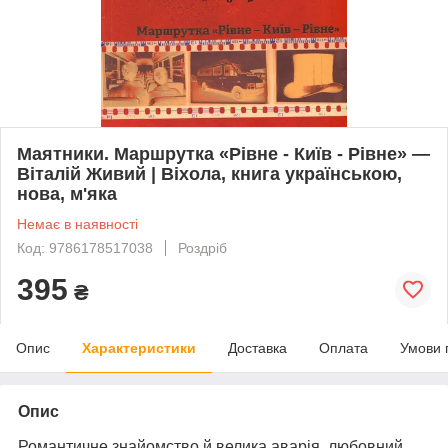
Маятники. Маршрутка «Рівне - Київ - Рівне» —
Віталій Живий | Віхола, книга українською,
нова, м'яка
Немає в наявності
Код: 9786178517038
Роздріб
395
₴
Опис
Характеристики
Доставка
Оплата
Умови 
Опис
Романтичне знайомство й велика аварія, любовний