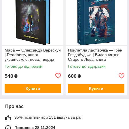
Мара — Олександр Верескун
Прилетіла ластівочка — Ірен
| Readberry, книга
Роздобудько | Видавництво
українською, нова, тверда
Старого Лева, книга
українською, нова, тверда
Готово до відправки
Готово до відправки
540
600
₴
₴
Купити
Купити
Про нас
95% позитивних з 151 відгука за рік
Працює з 28.11.2024