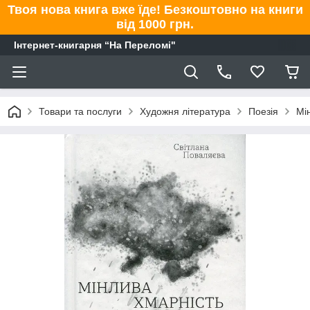
Твоя нова книга вже їде! Безкоштовно на книги
від 1000 грн.
Інтернет-книгарня “На Переломі"
Товари та послуги
Художня література
Поезія
Мі