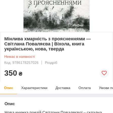
Мінлива хмарність з проясненнями —
Світлана Поваляєва | Віхола, книга
українською, нова, тверда
Немає в наявності
Код: 9786178257026
Роздріб
350
₴
Опис
Характеристики
Доставка
Оплата
Умови п
Опис
Нова книжка поезій Світлани Поваляєвої – складна