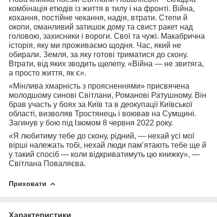
комбінація етюдів із життя в тилу і на фронті. Війна,
кохання, постійне чекання, надія, втрати. Степи й
окопи, оманливий затишок дому та свист ракет над
головою, захисники і вороги. Свої та чужі. Макабрична
історія, яку ми проживаємо щодня. Час, який не
обирали. Земля, за яку готові триматися до скону.
Втрати, від яких зводить щелепу. «Війна — не звитяга,
а просто життя, як є».
«Мінлива хмарність з проясненнями» присвячена
молодшому синові Світлани, Романові Ратушному. Він
брав участь у боях за Київ та в деокупації Київської
області, визволяв Тростянець і воював на Сумщині.
Загинув у бою під Ізюмом 8 червня 2022 року.
«Я любитиму тебе до скону, рідний, — нехай усі мої
вірші належать тобі, нехай люди пам’ятають тебе ще й
у такий спосіб — коли відкриватимуть цю книжку», —
Світлана Поваляєва.
Приховати
Характеристики