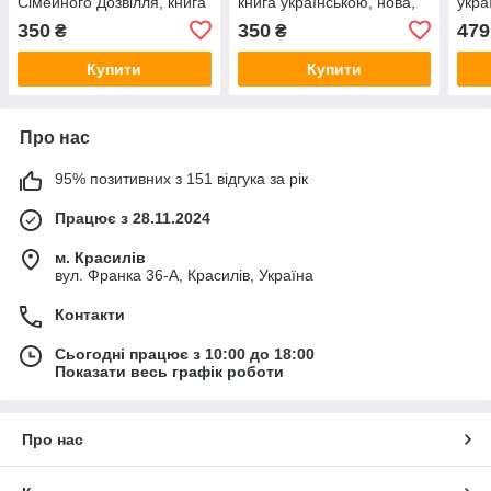
Сімейного Дозвілля, книга
книга українською, нова,
укра
українською, нова, тверда
тверда
350
350
479
₴
₴
Купити
Купити
Про нас
95% позитивних з 151 відгука за рік
Працює з 28.11.2024
м. Красилів
вул. Франка 36-А, Красилів, Україна
Контакти
Сьогодні працює з 10:00 до 18:00
Показати весь графік роботи
Про нас