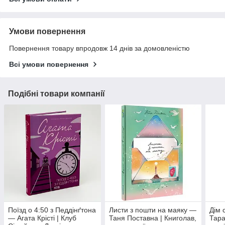
Умови повернення
Повернення товару впродовж 14 днів за домовленістю
Всі умови повернення
Подібні товари компанії
Поїзд о 4:50 з Педдінґтона
Листи з пошти на маяку —
Дім 
— Агата Крісті | Клуб
Таня Поставна | Книголав,
Тара