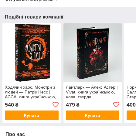
Подібні товари компанії
Ходячий хаос. Монстри з
Лайтларк — Алекс Астер |
Норм
людей — Патрік Несс |
Vivat, книга українською,
Салл
АССА, книга українською,
нова, тверда
Стар
нова, тверда
укра
540
479
400
₴
₴
Купити
Купити
Про нас