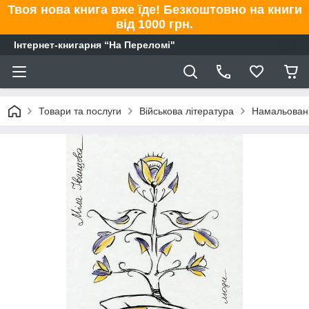
Твоя нова книга вже їде! Безкоштовно на книги
від 1000 грн.
Інтернет-книгарня “На Переломі"
Товари та послуги
Військова література
Намальовані