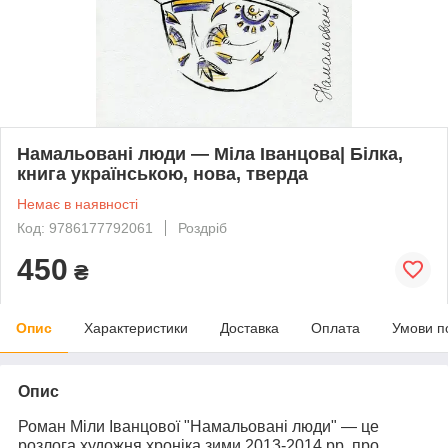
Намальовані люди — Міла Іванцова| Білка,
книга українською, нова, тверда
Немає в наявності
Код: 9786177792061
Роздріб
450
₴
Опис
Характеристики
Доставка
Оплата
Умови п
Опис
Роман Міли Іванцової "Намальовані люди" — це
розлога художня хроніка зими 2013-2014 рр. про