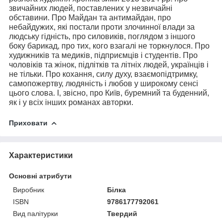
звичайних людей, поставлених у незвичайні
обставини. Про Майдан та антимайдан, про
небайдужих, які постали проти злочинної влади за
людську гідність, про силовиків, поглядом з іншого
боку барикад, про тих, кого взагалі не торкнулося. Про
худижників та медиків, підприємців і студентів. Про
чоловіків та жінок, підлітків та літніх людей, українців і
не тільки. Про кохання, силу духу, взаємопідтримку,
самопожертву, людяність і любов у широкому сенсі
цього слова. І, звісно, про Київ, буремний та буденний,
як і у всіх інших романах авторки.
Приховати
Характеристики
Основні атрибути
Виробник
Білка
ISBN
9786177792061
Вид палітурки
Твердий