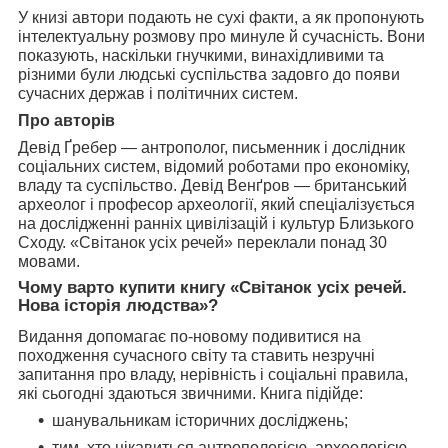
У книзі автори подають не сухі факти, а як пропонують
інтелектуальну розмову про минуле й сучасність. Вони
показують, наскільки гнучкими, винахідливими та
різними були людські суспільства задовго до появи
сучасних держав і політичних систем.
Про авторів
Девід Ґребер — антрополог, письменник і дослідник
соціальних систем, відомий роботами про економіку,
владу та суспільство. Девід Венґров — британський
археолог і професор археології, який спеціалізується
на дослідженні ранніх цивілізацій і культур Близького
Сходу. «Світанок усіх речей» переклали понад 30
мовами.
Чому варто купити книгу «Світанок усіх речей.
Нова історія людства»?
Видання допомагає по-новому подивитися на
походження сучасного світу та ставить незручні
запитання про владу, нерівність і соціальні правила,
які сьогодні здаються звичними. Книга підійде:
шанувальникам історичних досліджень;
тим, хто цікавиться антропологією, археологією