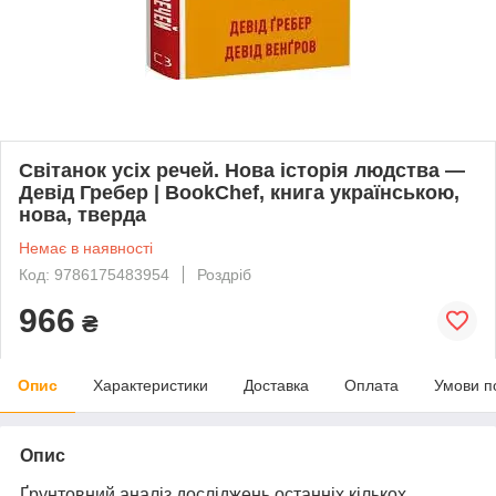
Світанок усіх речей. Нова історія людства —
Девід Гребер | BookChef, книга українською,
нова, тверда
Немає в наявності
Код: 9786175483954
Роздріб
966
₴
Опис
Характеристики
Доставка
Оплата
Умови п
Опис
Ґрунтовний аналіз досліджень останніх кількох