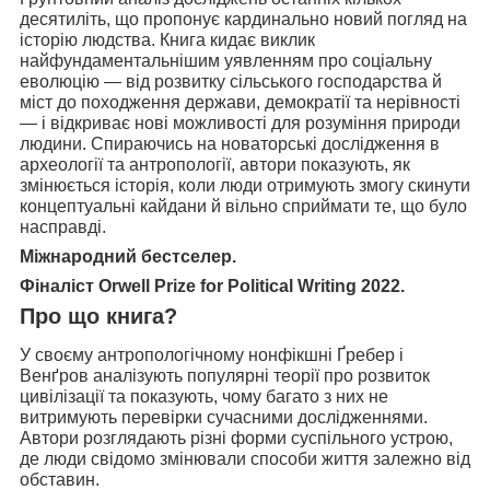
десятиліть, що пропонує кардинально новий погляд на
історію людства. Книга кидає виклик
найфундаментальнішим уявленням про соціальну
еволюцію — від розвитку сільського господарства й
міст до походження держави, демократії та нерівності
— і відкриває нові можливості для розуміння природи
людини. Спираючись на новаторські дослідження в
археології та антропології, автори показують, як
змінюється історія, коли люди отримують змогу скинути
концептуальні кайдани й вільно сприймати те, що було
насправді.
Міжнародний бестселер.
Фіналіст Orwell Prize for Political Writing 2022.
Про що книга?
У своєму антропологічному нонфікшні Ґребер і
Венґров аналізують популярні теорії про розвиток
цивілізації та показують, чому багато з них не
витримують перевірки сучасними дослідженнями.
Автори розглядають різні форми суспільного устрою,
де люди свідомо змінювали способи життя залежно від
обставин.