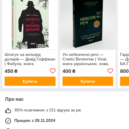
Шпигун на мільярд
Усі небезпечні речі —
Гарр
доларів — Девід Гоффман
Стейсі Віллінґем | Vivat,
— Дж
| Фабула, книга
книга українською, нова,
БА-Г
українською, нова, тверда
тверда
укра
450
400
800
₴
₴
ілюс
Купити
Купити
Про нас
95% позитивних з 151 відгука за рік
Працює з 28.11.2024