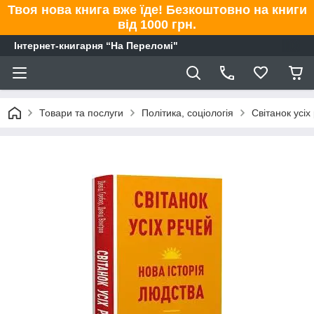
Твоя нова книга вже їде! Безкоштовно на книги
від 1000 грн.
Інтернет-книгарня “На Переломі"
Товари та послуги
Політика, соціологія
Світанок усіх