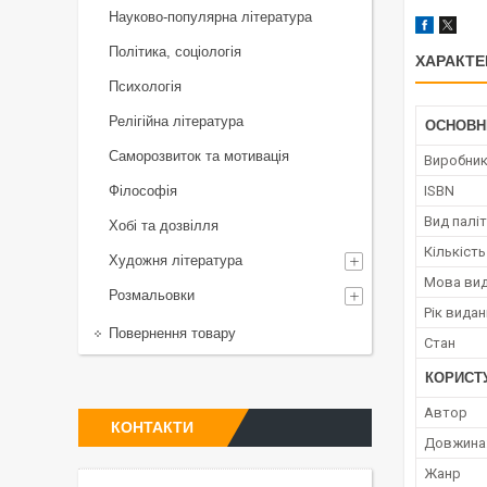
Науково-популярна література
Політика, соціологія
ХАРАКТЕ
Психологія
Релігійна література
ОСНОВН
Саморозвиток та мотивація
Виробни
Філософія
ISBN
Вид палі
Хобі та дозвілля
Кількість
Художня література
Мова ви
Розмальовки
Рік вида
Повернення товару
Стан
КОРИСТ
Автор
КОНТАКТИ
Довжина
Жанр