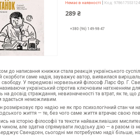
Немає в наявності
Код:
978617553124
289 ₴
+380 (96) 149-98-47
м до написання книжки стала реакція українського суспіль
й скорботи саме надія, зауважує автор, виявилася вирішальн
 свободу. У передмові норвезький філософ Ларс Фр. Г. Св
 називаючи український спротив ключовим натхненням для 
ь на досвід страждання, невизначеності та втрат, як те, що 
м здається неможливим.
 розмірковує про надію не як про психологічний стан чи н
дського життя — те, без чого саме життя втрачає свою пов
сь на історію філософії та тексти найважливіших мислителі
 чином, але здатна спрямувати людську дію — а разом із не
верджує Свендсен, сьогодні ми потребуємо надії більше, ні