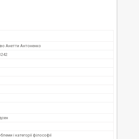
во Анетти Антоненко
1242
дсен
блеми і категорії філософії