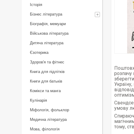
Історія
Бізнес література
Біографія, мемуари
Військова література
Дитяча література
Єзотерика
Здоров'я та фітнес
Поштовхо
Книга для підлітків
розпачу 
зберегти
Книги для батьків
Україну,
відповід
Комікси та манга
оптиміз
Кулінарія
Свендсен
умову лю
Міфологія, фольклор
Спираючи
Медична література
магічним
тому, ст
Мова, філологія