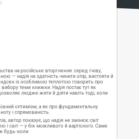
2
ства на російське вторгнення: серед гніву,
ою — надія на здатність чинити опір, вистояти й
ендсен із особливою теплотою говорить про
вибору теми книжки. Надія постає тут як
дозволяє людині жити й діяти навіть тоді, коли
аївний оптимізм, а як про фундаментальну
ноту і спрямованість.
в, автор показує, що надія не змінює світ
ю і світ — у бік можливого й вартісного. Саме
ж будь-коли.