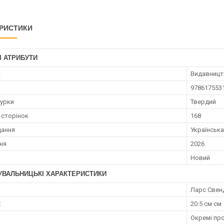
РИСТИКИ
І АТРИБУТИ
к
Видавницт
978617553
турки
Твердий
 сторінок
168
дання
Українська
ння
2026
Новий
УВАЛЬНИЦЬКІ ХАРАКТЕРИСТИКИ
Ларс Свен
:
20.5 см см
Окремі про