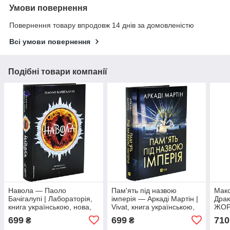
Умови повернення
Повернення товару впродовж 14 днів за домовленістю
Всі умови повернення
Подібні товари компанії
Навола — Паоло
Пам'ять під назвою
Мако
Бачігалупі | Лабораторія,
імперія — Аркаді Мартін |
Драк
книга українською, нова,
Vivat, книга українською,
ЖОР
тверда
нова, тверда
укра
699
699
710
₴
₴