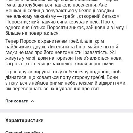
імла, що клубочиться навколо поселення. Але
мешканці селища почуваються у безпеці завдяки
геніальному механізму — греблі, створеній батьком
Поросяти, який навчив сина керувати нею. Проте
одного дня батько Поросяти зникає, зайшовши в імлу, і
більше не повертається.
Тепер Порося є хранителем греблі, але, крім
найближчих друзів Лисеняти та Гіпо, майже ніхто й
гадки не має про його невтомність і завзятість. Усі
живуть у мирі, доки на горизонті не з’являється нова
загроза: їхнє селище захоплює хвиля чорної імли.
І троє друзів вирушають у небезпечну подорож, щоб
дізнатися, що ховається по ту сторону греблі. Вони
зіткнуться з неймовірними небезпеками й відкриттями,
які перевершать всі їхні уявлення про світ.
Приховати
Характеристики
Основні атрибути