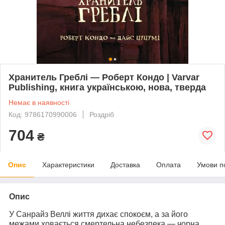
Хранитель Греблі — Роберт Кондо | Varvar
Publishing, книга українською, нова, тверда
Немає в наявності
Код: 9786170990006
Роздріб
704
₴
Опис
Характеристики
Доставка
Оплата
Умови п
Опис
У Санрайз Веллі життя дихає спокоєм, а за його
межами ховається смертельна небезпека — чорна