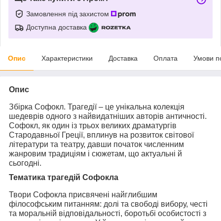
Замовлення під захистом
Доступна доставка
Опис
Характеристики
Доставка
Оплата
Умови п
Опис
Збірка
Софокл. Трагедії
– це унікальна колекція
шедеврів одного з найвидатніших авторів античності.
Софокл
, як один із трьох великих драматургів
Стародавньої Греції, вплинув на розвиток світової
літератури та театру, давши початок численним
жанровим традиціям і сюжетам, що актуальні й
сьогодні.
Тематика трагедій Софокла
Твори
Софокла
присвячені найглибшим
філософським питанням: долі та свободі вибору, честі
та моральній відповідальності, боротьбі особистості з