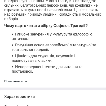
владою і суспільством. У його трагедіях ви знайдете
сильних, багатогранних персонажів, чиї конфлікти не
втрачають актуальності тисячоліттями. Ці п’єси вчать
нас розуміти природу людини і складність її моральних
виборів.
Чому варто читати збірку Софокл. Трагедії?
Глибоке занурення у культуру та філософію
античності.
Розуміння основ європейської літературної та
театральної традиції.
Цінність для студентів, науковців і
поціновувачів класики.
Неперевершені тексти для читання та
постановок.
Приховати
Характеристики