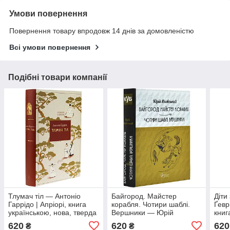
Умови повернення
Повернення товару впродовж 14 днів за домовленістю
Всі умови повернення
Подібні товари компанії
Тлумач тіл — Антоніо
Байгород. Майстер
Діти
Гаррідо | Апріорі, книга
корабля. Чотири шаблі.
Ґевр
українською, нова, тверда
Вершники — Юрій
книг
Яновський | Апріорі, книга
твер
620
620
620
₴
₴
українською, нова, тверда