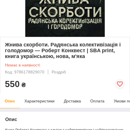
Жнива скорботи. Радянська колективізація і
голодомор — Роберт Конквест | SBA print,
книга українською, нова, м'яка
Немає в наявності
Код: 9786178829070
Роздріб
550
₴
Опис
Характеристики
Доставка
Оплата
Умови п
Опис
Книга Роберта Конквеста є однією з найвпливовіших і найґрунтовніших