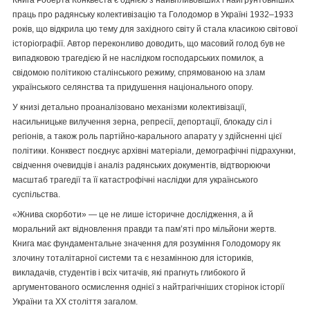
праць про радянську колективізацію та Голодомор в Україні 1932–1933
років, що відкрила цю тему для західного світу й стала класикою світової
історіографії. Автор переконливо доводить, що масовий голод був не
випадковою трагедією й не наслідком господарських помилок, а
свідомою політикою сталінського режиму, спрямованою на злам
українського селянства та придушення національного опору.
У книзі детально проаналізовано механізми колективізації,
насильницьке вилучення зерна, репресії, депортації, блокаду сіл і
регіонів, а також роль партійно-карального апарату у здійсненні цієї
політики. Конквест поєднує архівні матеріали, демографічні підрахунки,
свідчення очевидців і аналіз радянських документів, відтворюючи
масштаб трагедії та її катастрофічні наслідки для українського
суспільства.
«Жнива скорботи» — це не лише історичне дослідження, а й
моральний акт відновлення правди та пам’яті про мільйони жертв.
Книга має фундаментальне значення для розуміння Голодомору як
злочину тоталітарної системи та є незамінною для істориків,
викладачів, студентів і всіх читачів, які прагнуть глибокого й
аргументованого осмислення однієї з найтрагічніших сторінок історії
України та ХХ століття загалом.