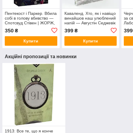
Пентекост і Паркер. Вбила
Каваленд. Хто, як і навіщо
Черч
собі в голову вбивство —
винайшов наш улюблений
за с
Спотсвуд Стівен | ЖОРЖ,
напій — Августін Седжевік
Лабо
книга українською, нова,
| Лабораторія, м'яка, книга
укра
350
399
399
₴
₴
м'яка
українською, нова
Купити
Купити
Акційні пропозиції та новинки
1913: Все те, що я конче