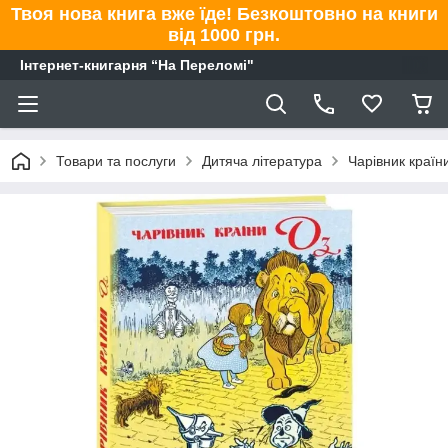
Твоя нова книга вже їде! Безкоштовно на книги
від 1000 грн.
Інтернет-книгарня “На Переломі"
Товари та послуги
Дитяча література
Чарівник країн