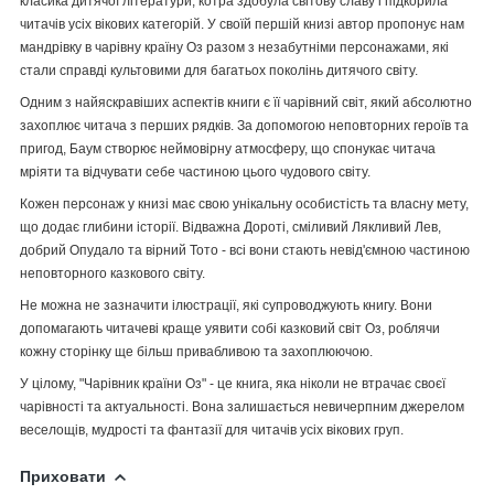
класика дитячої літератури, котра здобула світову славу і підкорила
читачів усіх вікових категорій. У своїй першій книзі автор пропонує нам
мандрівку в чарівну країну Оз разом з незабутніми персонажами, які
стали справді культовими для багатьох поколінь дитячого світу.
Одним з найяскравіших аспектів книги є її чарівний світ, який абсолютно
захоплює читача з перших рядків. За допомогою неповторних героїв та
пригод, Баум створює неймовірну атмосферу, що спонукає читача
мріяти та відчувати себе частиною цього чудового світу.
Кожен персонаж у книзі має свою унікальну особистість та власну мету,
що додає глибини історії. Відважна Дороті, сміливий Лякливий Лев,
добрий Опудало та вірний Тото - всі вони стають невід'ємною частиною
неповторного казкового світу.
Не можна не зазначити ілюстрації, які супроводжують книгу. Вони
допомагають читачеві краще уявити собі казковий світ Оз, роблячи
кожну сторінку ще більш привабливою та захоплюючою.
У цілому, "Чарівник країни Оз" - це книга, яка ніколи не втрачає своєї
чарівності та актуальності. Вона залишається невичерпним джерелом
веселощів, мудрості та фантазії для читачів усіх вікових груп.
Приховати