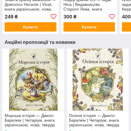
Довгопол Наталія | Vivat,
Ніса | Видавництво
задз
книга українською, нова,
Старого Лева, книга
Керр
тверда
українською, нова, тверда
МА-Г
249
300
400
₴
₴
нова
Купити
Купити
Акційні пропозиції та новинки
Морська історія — Джилл
Осіння історія — Джилл
Барклем | Читаріум, книга
Барклем | Читаріум, книга
українською, нова, тверда
українською, нова, тверда