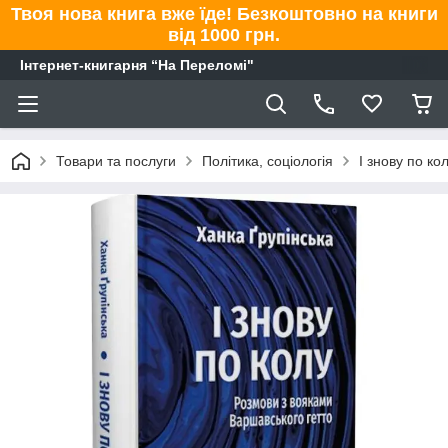
Твоя нова книга вже їде! Безкоштовно на книги
від 1000 грн.
Інтернет-книгарня “На Переломі"
Товари та послуги
Політика, соціологія
І знову по ко