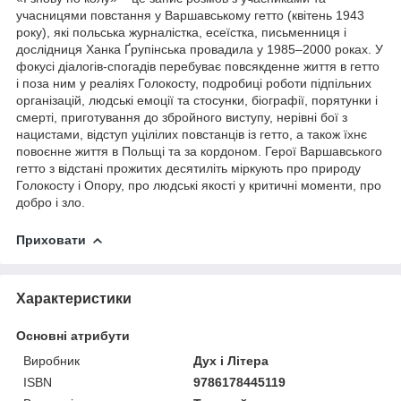
учасницями повстання у Варшавському гетто (квітень 1943
року), які польська журналістка, есеїстка, письменниця і
дослідниця Ханка Ґрупінська провадила у 1985–2000 роках. У
фокусі діалогів-спогадів перебуває повсякденне життя в гетто
і поза ним у реаліях Голокосту, подробиці роботи підпільних
організацій, людські емоції та стосунки, біографії, порятунки і
смерті, приготування до збройного виступу, нерівні бої з
нацистами, відступ уцілілих повстанців із гетто, а також їхнє
повоєнне життя в Польщі та за кордоном. Герої Варшавського
гетто з відстані прожитих десятиліть міркують про природу
Голокосту і Опору, про людські якості у критичні моменти, про
добро і зло.
Приховати
Характеристики
Основні атрибути
Виробник
Дух і Літера
ISBN
9786178445119