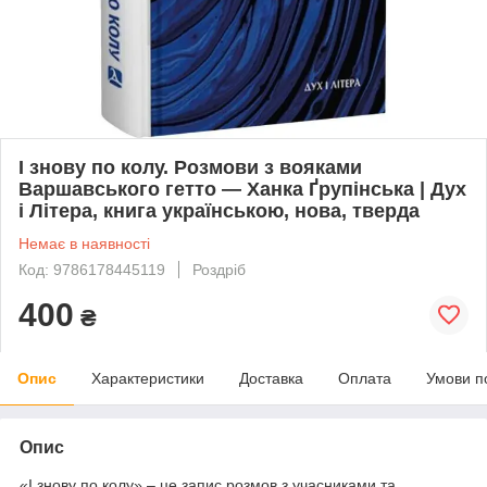
І знову по колу. Розмови з вояками
Варшавського гетто — Ханка Ґрупінська | Дух
і Літера, книга українською, нова, тверда
Немає в наявності
Код: 9786178445119
Роздріб
400
₴
Опис
Характеристики
Доставка
Оплата
Умови п
Опис
«І знову по колу» – це запис розмов з учасниками та