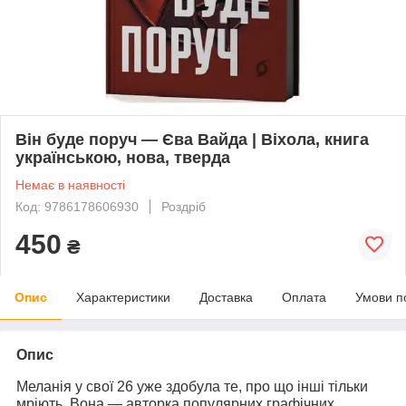
Він буде поруч — Єва Вайда | Віхола, книга
українською, нова, тверда
Немає в наявності
Код: 9786178606930
Роздріб
450
₴
Опис
Характеристики
Доставка
Оплата
Умови п
Опис
Меланія у свої 26 уже здобула те, про що інші тільки
мріють. Вона — авторка популярних графічних