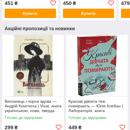
Лева, книга українською,
451
450
479
₴
₴
нова, тверда
Купити
Купити
Акційні пропозиції та новинки
Вигнанець і чорна вдова —
Красиві дівчата теж
Андрій Кокотюха | Vivat, книга
помирають — Юлія Клебан |
українською, нова, тверда
Лабораторія, книга
українською, нова, м'яка
Готово до відправки
Готово до відправки
299
449
₴
₴