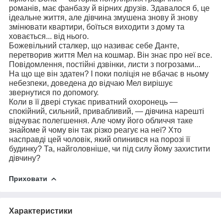
романів, має фанбазу й вірних друзів. Здавалося б, це
ідеальне життя, але дівчина змушена знову й знову
змінювати квартири, боїться виходити з дому та
ховається... від нього.
Божевільний сталкер, що називає себе Данте,
перетворив життя Мел на кошмар. Він знає про неї все.
Повідомлення, постійні дзвінки, листи з погрозами...
На що ще він здатен? І поки поліція не вбачає в ньому
небезпеки, доведена до відчаю Мел вирішує
звернутися по допомогу.
Коли в її двері стукає приватний охоронець —
спокійний, сильний, привабливий, — дівчина нарешті
відчуває полегшення. Але чому його обличчя таке
знайоме й чому він так різко реагує на неї? Хто
насправді цей чоловік, який опинився на порозі її
будинку? Та, найголовніше, чи під силу йому захистити
дівчину?
Приховати
Характеристики